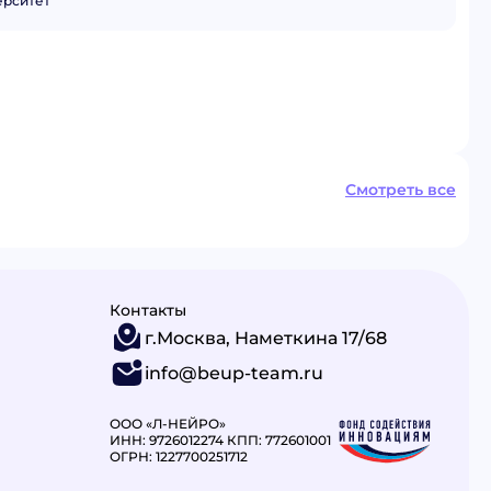
ерситет
Смотреть все
Контакты
г.Москва, Наметкина 17/68
info@beup-team.ru
ООО «Л-НЕЙРО»
ИНН: 9726012274 КПП: 772601001
ОГРН: 1227700251712