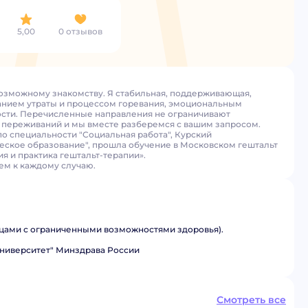
5,00
0 отзывов
возможному знакомству. Я стабильная, поддерживающая,
анием утраты и процессом горевания, эмоциональным
ности. Перечисленные направления не ограничивают
 переживаний и мы вместе разберемся с вашим запросом.
о специальности "Социальная работа", Курский
еское образование", прошла обучение в Московском гештальт
я и практика гештальт-терапии».
ем к каждому случаю.
лицами с ограниченными возможностями здоровья).
ниверситет" Минздрава России
Смотреть все