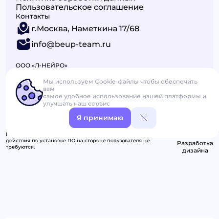
Пользовательское соглашение
Контакты
г.Москва, Наметкина 17/68
info@beup-team.ru
ООО «Л-НЕЙРО»
ИНН: 9726012274 КПП: 772601001
ОГРН: 1227700251712
Мы используем Cookie-файлы чтобы обеспечить
вам
самое удобное использование нашей платформы и
улучшать наш сервис
Я принимаю
2026 (C) BeUp Сервис на основе нейронных сетей для терапии и
профилактики стрессовых и психических расстройств.
ПО распространяется в виде интернет-сервиса, специальные
действия по установке ПО на стороне пользователя не
Разработка
требуются.
дизайна