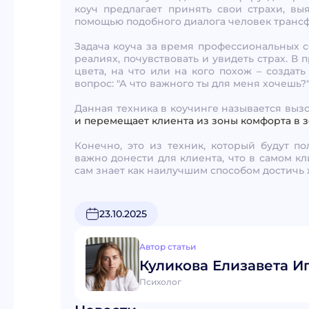
коуч предлагает принять свои страхи, вы
помощью подобного диалога человек трансф
Задача коуча за время профессиональных с
реалиях, почувствовать и увидеть страх. В
цвета, на что или на кого похож – создат
вопрос: "А что важного ты для меня хочешь?
Данная техника в коучинге называется вызо
и перемещает клиента из зоны комфорта в з
Конечно, это из техник, который будут п
важно донести для клиента, что в самом кл
сам знает как наилучшим способом достичь 
23.10.2025
Автор статьи
Куликова Елизавета И
Психолог