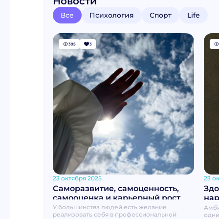
Новости
Все
Психология
Спорт
Life
395
3
23 октября 2025
23 о
Саморазвитие, самоценность,
Здо
самооценка и карьерный рост
нар
У большинства людей есть желание
Амби
реализовать себя в профессиональной
одни