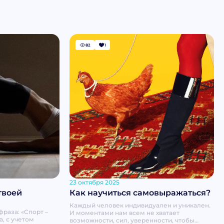
82
1
23 октября 2025
твоей
Как научиться самовыражаться?
Каждый человек индивидуален и уникален.
фраза: «Спорт –
И моментами нам всем не хватает
а, с учетом
возможности, сил, уверенности, чтобы