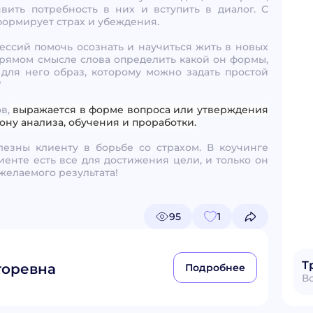
явить потребность в них и вступить в диалог. С
ормирует страх и убеждения.
ессий помочь осознать и научиться жить в новых
 прямом смысле слова определить какой он формы,
ь для него образ, которому можно задать простой
"
в,
выражается в форме вопроса или утверждения
ону анализа, обучения и проработки.
олезны клиенту в борьбе со страхом. В коучинге
иенте есть все для достижения цели, и только он
желаемого результата!
95
1
Т
горевна
Подробнее
В