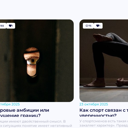
155
1
75
1
23 октября 2025
ктября 2025
Как спорт связан с 
ровые амбиции или
уверенностью?
ушение границ?
У спортсменов есть такая 
ции имеют двойственный смысл. В
закаляет характер». Правд
х ситуациях понятие имеет негативный